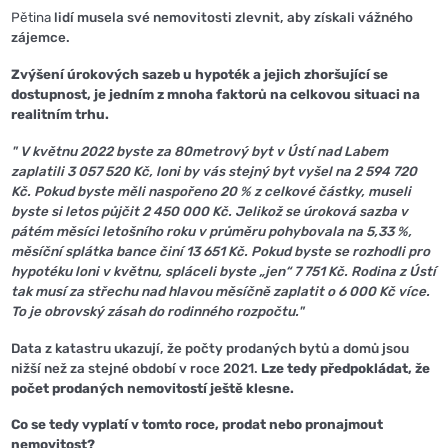
Pětina
lidí musela své nemovitosti zlevnit, aby získali vážného
zájemce.
Zvýšení úrokových sazeb u hypoték a jejich zhoršující se
dostupnost, je jedním z mnoha faktorů na celkovou situaci na
realitním trhu.
" V květnu 2022 byste za 80metrový byt v Ústí nad Labem
zaplatili 3 057 520 Kč, loni by vás stejný byt vyšel na 2 594 720
Kč. Pokud byste měli naspořeno 20 % z celkové částky, museli
byste si letos půjčit 2 450 000 Kč. Jelikož se úroková sazba v
pátém měsíci letošního roku v průměru pohybovala na 5,33 %,
měsíční splátka bance činí 13 651 Kč. Pokud byste se rozhodli pro
hypotéku loni v květnu, spláceli byste „jen“ 7 751 Kč. Rodina z Ústí
tak musí za střechu nad hlavou měsíčně zaplatit o 6 000 Kč více.
To je obrovský zásah do rodinného rozpočtu."
Data z katastru ukazují, že počty prodaných bytů a domů jsou
nižší než za stejné období v roce 2021.
Lze tedy předpokládat, že
počet prodaných nemovitostí ještě klesne.
Co se tedy vyplatí v tomto roce, prodat nebo pronajmout
nemovitost?