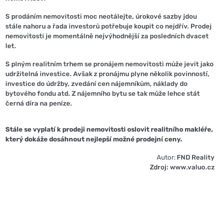
S prodáním nemovitosti moc neotálejte, úrokové sazby jdou
stále nahoru a řada investorů potřebuje koupit co nejdřív. Prodej
nemovitosti je momentálně nejvýhodnější za posledních dvacet
let.
S plným realitním trhem se pronájem nemovitosti může jevit jako
udržitelná investice. Avšak z pronájmu plyne několik povinností,
investice do údržby, zvedání cen nájemníkům, náklady do
bytového fondu atd. Z nájemního bytu se tak může lehce stát
černá díra na peníze.
Stále se vyplatí k prodeji nemovitosti oslovit realitního makléře,
který dokáže dosáhnout nejlepší možné prodejní ceny.
Autor:
FND Reality
Zdroj: www.valuo.cz