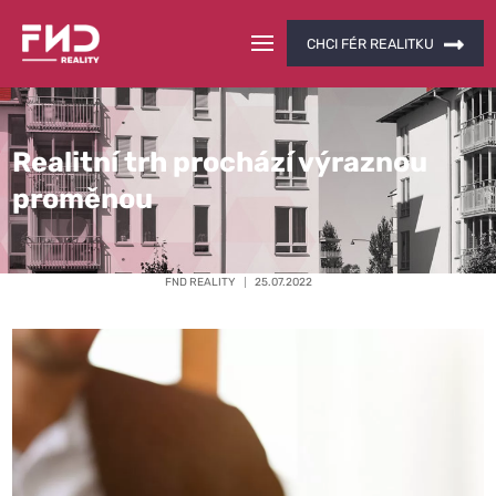
CHCI FÉR REALITKU
Realitní trh prochází výraznou
proměnou
FND REALITY
25.07.2022