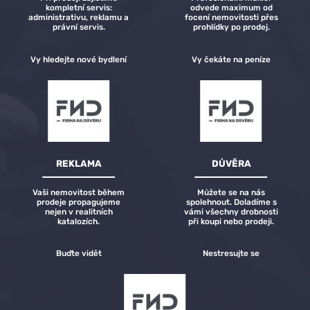
kompletní servis:
odvede maximum od
administrativu, reklamu a
focení nemovitosti přes
právní servis.
prohlídky po prodej.
Vy hledejte nové bydlení
Vy čekáte na peníze
REKLAMA
DŮVĚRA
Vaši nemovitost během
Můžete se na nás
prodeje propagujeme
spolehnout. Doladíme s
nejen v realitních
vámi všechny drobnosti
katalozích.
při koupi nebo prodeji.
Buďte vidět
Nestresujte se