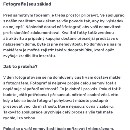
Fotografie jsou základ
Před samotným focením je třeba prostor připravit. Ve spolupráci
s naším realitním makléřem se vše povede tak, aby byl výsledek
co nejlepší. Následně dorazí náš fotograf, aby vaši nemovitost
profesionálně zdokumentoval. Kvalitní fotky totiž zvednou
atraktivitu a případný kupující dostane přesnější představu o
nabízeném domě, bytě či jiné nemovitosti. Po domluvě s naším
makléřem je možné zajistit také videoprohlídku, která opět
zvyšuje kredibilitu inzerátu.
Jak to probíhá?
V den fotografování se na domluvený čas k vám dostaví makléř
s fotografem. Fotograf si nejprve projde celou nemovitost a
naplánuje si pořadí místností. To je dobré i pro vás. Pokud totiž
budete ještě potřebovat přesunout, některé osobní věci, víte,
kdy a kde se bude fotograf pohybovat můžete postupně
přesouvat věci do místností, které nejsou zrovna v záběru.
Takováto spolupráce urychluje celý proces a vše tak máte
rychleji za sebou.
Pokud se u vaší nemovitosti bude pořizovat i videozáznam,