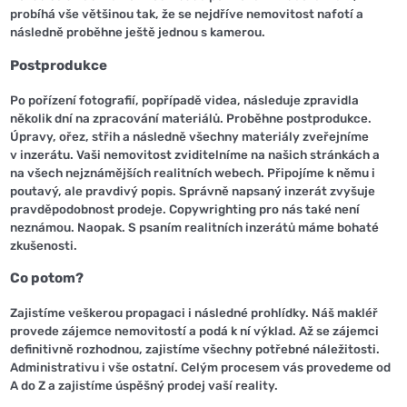
probíhá vše většinou tak, že se nejdříve nemovitost nafotí a
následně proběhne ještě jednou s kamerou.
Postprodukce
Po pořízení fotografií, popřípadě videa, následuje zpravidla
několik dní na zpracování materiálů. Proběhne postprodukce.
Úpravy, ořez, střih a následně všechny materiály zveřejníme
v inzerátu. Vaši nemovitost zviditelníme na našich stránkách a
na všech nejznámějších realitních webech. Připojíme k němu i
poutavý, ale pravdivý popis. Správně napsaný inzerát zvyšuje
pravděpodobnost prodeje. Copywrighting pro nás také není
neznámou. Naopak. S psaním realitních inzerátů máme bohaté
zkušenosti.
Co potom?
Zajistíme veškerou propagaci i následné prohlídky. Náš makléř
provede zájemce nemovitostí a podá k ní výklad. Až se zájemci
definitivně rozhodnou, zajistíme všechny potřebné náležitosti.
Administrativu i vše ostatní. Celým procesem vás provedeme od
A do Z a zajistíme úspěšný prodej vaší reality.