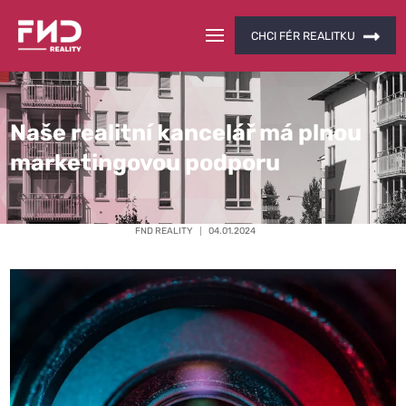
CHCI FÉR REALITKU
Naše realitní kancelář má plnou
marketingovou podporu
FND REALITY
04.01.2024