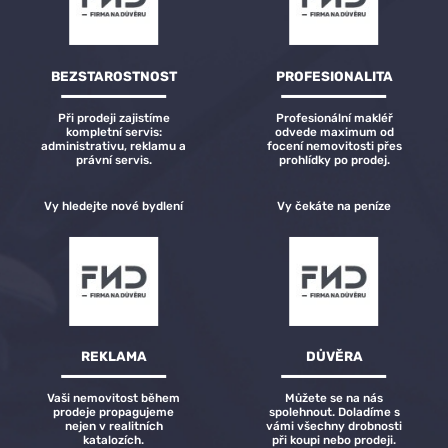
BEZSTAROSTNOST
PROFESIONALITA
Při prodeji zajistíme
Profesionální makléř
kompletní servis:
odvede maximum od
administrativu, reklamu a
focení nemovitosti přes
právní servis.
prohlídky po prodej.
Vy hledejte nové bydlení
Vy čekáte na peníze
REKLAMA
DŮVĚRA
Vaši nemovitost během
Můžete se na nás
prodeje propagujeme
spolehnout. Doladíme s
nejen v realitních
vámi všechny drobnosti
katalozích.
při koupi nebo prodeji.