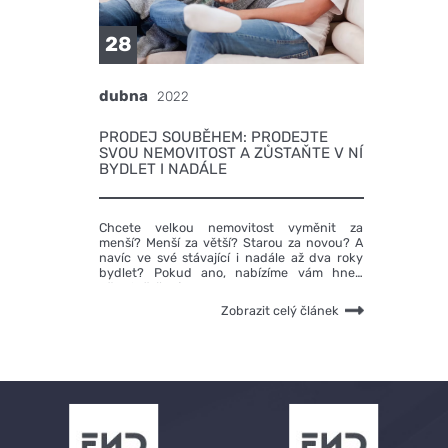
28
dubna
2022
PRODEJ SOUBĚHEM: PRODEJTE
SVOU NEMOVITOST A ZŮSTAŇTE V NÍ
BYDLET I NADÁLE
Chcete velkou nemovitost vyměnit za
menší? Menší za větší? Starou za novou? A
navíc ve své stávající i nadále až dva roky
bydlet? Pokud ano, nabízíme vám hned
několik řešení.
Zobrazit celý článek