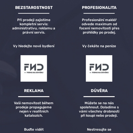
BEZSTAROSTNOST
PROFESIONALITA
Při prodeji zajistíme
Profesionální makléř
kompletní servis:
odvede maximum od
administrativu, reklamu a
focení nemovitosti přes
právní servis.
prohlídky po prodej.
Vy hledejte nové bydlení
Vy čekáte na peníze
REKLAMA
DŮVĚRA
Vaši nemovitost během
Můžete se na nás
prodeje propagujeme
spolehnout. Doladíme s
nejen v realitních
vámi všechny drobnosti
katalozích.
při koupi nebo prodeji.
Buďte vidět
Nestresujte se