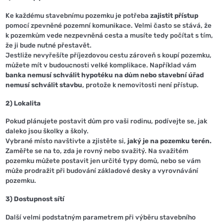
Ke každému stavebnímu pozemku je potřeba
zajistit přístup
pomocí zpevněné pozemní komunikace. Velmi často se stává, že
k pozemkům vede nezpevněná cesta a musíte tedy počítat s tím,
že ji bude nutné přestavět.
Jestliže nevyřešíte příjezdovou cestu zároveň s koupí pozemku,
můžete mít v budoucnosti velké komplikace. Například vám
banka nemusí schválit hypotéku na dům nebo stavební úřad
nemusí schválit stavbu
, protože k nemovitosti není přístup.
2) Lokalita
Pokud plánujete postavit dům pro vaši rodinu, podívejte se, jak
daleko jsou školky a školy.
Vybrané místo navštivte a zjistěte si,
jaký je na pozemku terén.
Zaměřte se na to, zda je rovný nebo svažitý. Na svažitém
pozemku můžete postavit jen určité typy domů, nebo se vám
může prodražit při budování základové desky a vyrovnávání
pozemku.
3) Dostupnost sítí
Další velmi podstatným parametrem při výběru stavebního