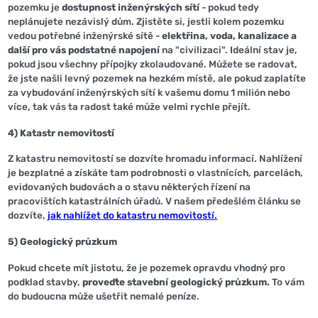
pozemku je
dostupnost inženýrských sítí
- pokud tedy
neplánujete nezávislý dům. Zjistěte si, jestli kolem pozemku
vedou potřebné inženýrské sítě -
elektřina, voda, kanalizace a
další pro vás podstatné napojení
na "civilizaci".
Ideální stav je,
pokud jsou všechny přípojky zkolaudované.
Můžete se radovat,
že jste našli levný pozemek na hezkém místě, ale pokud zaplatíte
za vybudování inženýrských sítí k vašemu domu 1 milión nebo
více, tak vás ta radost také může velmi rychle přejít.
4) Katastr nemovitostí
Z katastru nemovitostí se dozvíte hromadu informací. Nahlížení
je bezplatné a získáte tam podrobnosti o vlastnících, parcelách,
evidovaných budovách a o stavu některých řízení na
pracovištích katastrálních úřadů. V našem předešlém článku se
dozvíte,
jak nahlížet do katastru nemovitostí.
5) Geologický průzkum
Pokud chcete mít jistotu, že je pozemek opravdu vhodný pro
podklad stavby,
proveďte stavební geologický průzkum.
To vám
do budoucna může ušetřit nemalé peníze.