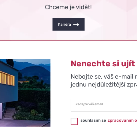
Chceme je vidět!
Kariéra
Nenechte si ujít
Nebojte se, váš e-mail
jednu nejdůležitější zp
Zadejte váš email
souhlasím se
zpracováním o