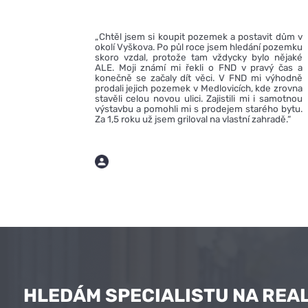
„Chtěl jsem si koupit pozemek a postavit dům v
okolí Vyškova. Po půl roce jsem hledání pozemku
skoro vzdal, protože tam vždycky bylo nějaké
ALE. Moji známí mi řekli o FND v pravý čas a
konečně se začaly dít věci. V FND mi výhodně
prodali jejich pozemek v Medlovicích, kde zrovna
stavěli celou novou ulici. Zajistili mi i samotnou
výstavbu a pomohli mi s prodejem starého bytu.
Za 1,5 roku už jsem griloval na vlastní zahradě.“
HLEDÁM SPECIALISTU NA REAL