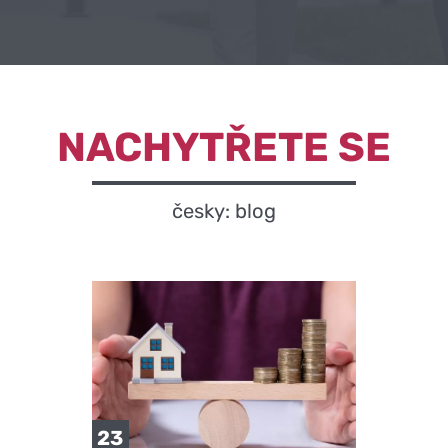
NACHYTŘETE SE
česky: blog
23