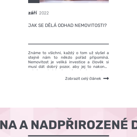
září
2022
JAK SE DĚLÁ ODHAD NEMOVITOSTI?
Známe to všichni, každý o tom už slyšel a
stejně nám to někdo pořád připomíná.
Nemovitost je veliká investice a člověk si
musí dát dobrý pozor, aby jej to nakonec
velmi nezabolelo. Ano víme to, bereme to v
potaz. A víme i to, na co se zaměřit.
Zobrazit celý článek
ÓNA A NADPŘIROZENÉ 