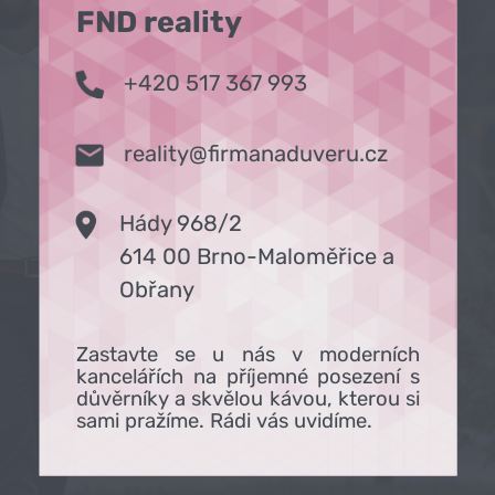
FND reality
+420 517 367 993
reality@firmanaduveru.cz
Hády 968/2
614 00 Brno-Maloměřice a
Obřany
Zastavte se u nás v moderních
kancelářích na příjemné posezení s
důvěrníky a skvělou kávou, kterou si
sami pražíme. Rádi vás uvidíme.