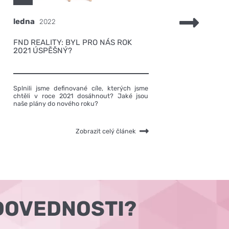
ledna
října
2022
FND REALITY: BYL PRO NÁS ROK
OLOM
2021 ÚSPĚŠNÝ?
DOM
Splnili jsme definované cíle, kterých jsme
Olomo
chtěli v roce 2021 dosáhnout? Jaké jsou
histo
naše plány do nového roku?
trojic
Václa
pobočk
Zobrazit celý článek
DOVEDNOSTI?