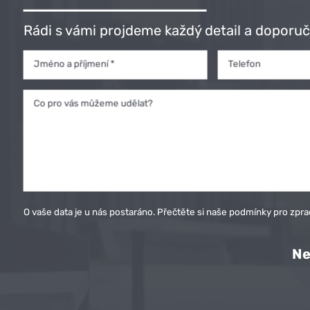
Rádi s vámi projdeme každý detail a doporuč
Jméno a příjmení *
Telefon
Co pro vás můžeme udělat?
O vaše data je u nás postaráno. Přečtěte si naše podmínky pro
zpra
Ne