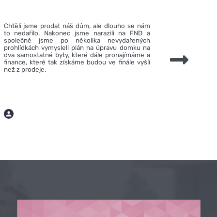
Chtěli jsme prodat náš dům, ale dlouho se nám
"Měli jsm
to nedařilo. Nakonec jsme narazili na FND a
postavit 
společně jsme po několika nevydařených
peníze z
prohlídkách vymysleli plán na úpravu domku na
ještě kd
dva samostatné byty, které dále pronajímáme a
Vše naště
finance, které tak získáme budou ve finále vyšíí
dům pro
než z prodeje.
zpeněžil
nepostav