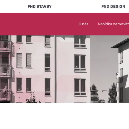
FND STAVBY
FND DESIGN
O nás
Nabídka nemovito