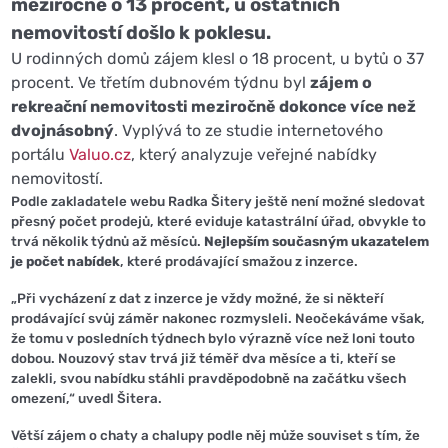
meziročně o 13 procent, u ostatních
nemovitostí došlo k poklesu.
U rodinných domů zájem klesl o 18 procent, u bytů o 37
procent. Ve třetím dubnovém týdnu byl
zájem o
rekreační nemovitosti meziročně dokonce více než
dvojnásobný
. Vyplývá to ze studie internetového
portálu
Valuo.cz
, který analyzuje veřejné nabídky
nemovitostí.
Podle zakladatele webu Radka Šitery ještě není možné sledovat
přesný počet prodejů, které eviduje katastrální úřad, obvykle to
trvá několik týdnů až měsíců.
Nejlepším současným ukazatelem
je počet nabídek
, které prodávající smažou z inzerce.
„Při vycházení z dat z inzerce je vždy možné, že si někteří
prodávající svůj záměr nakonec rozmysleli. Neočekáváme však,
že tomu v posledních týdnech bylo výrazně více než loni touto
dobou. Nouzový stav trvá již téměř dva měsíce a ti, kteří se
zalekli, svou nabídku stáhli pravděpodobně na začátku všech
omezení,“ uvedl Šitera.
Větší zájem o chaty a chalupy podle něj může souviset s tím, že