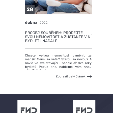
28
dubna
2022
PRODEJ SOUBĚHEM: PRODEJTE
SVOU NEMOVITOST A ZŮSTAŇTE V NÍ
BYDLET I NADÁLE
Chcete velkou nemovitost vyměnit za
menší? Menší za větší? Starou za novou? A
navíc ve své stávající i nadále až dva roky
bydlet? Pokud ano, nabízíme vám hned
několik řešení.
Zobrazit celý článek