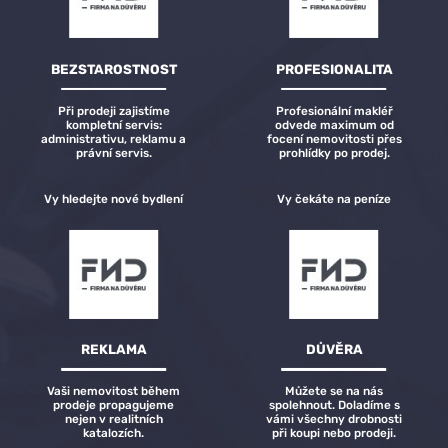
BEZSTAROSTNOST
PROFESIONALITA
Při prodeji zajistíme
Profesionální makléř
kompletní servis:
odvede maximum od
administrativu, reklamu a
focení nemovitosti přes
právní servis.
prohlídky po prodej.
Vy hledejte nové bydlení
Vy čekáte na peníze
REKLAMA
DŮVĚRA
Vaši nemovitost během
Můžete se na nás
prodeje propagujeme
spolehnout. Doladíme s
nejen v realitních
vámi všechny drobnosti
katalozích.
při koupi nebo prodeji.