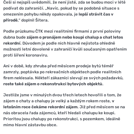
Češi si nejspíš uvědomili, že není jisté, zda se budou moci v létě
podívat do zahraničí. „Navíc, pokud by se podobná situace s
omezením pohybu někdy opakovala, je
lepší strávit čas v
přírodě
,“ doplnil Šitera.
Podle průzkumu ČTK mezi realitními firmami z první poloviny
dubna bude
zájem o pronájem nebo koupi chalup a chat letos
rekordní
. Důvodem je podle nich hlavně nejistota ohledně
možnosti letní dovolené v zahraničí kvůli současným opatřením
proti šíření koronaviru.
Ani v době, kdy zhruba před měsícem prodeje bytů téměř
zamrzly, poptávka po rekreačních objektech podle realitních
firem neklesala. Někteří zákazníci slevují ze svých požadavků,
roste také zájem o rekonstrukci bytových objektů
.
Jestliže jsme v minulých dvou třech letech hovořili o tom, že
zájem o chaty a chalupy je velký a každým rokem roste,
v
letošním roce čekáme rekordní zájem
. Již před měsícem se na
nás obracela řada zájemců, kteří hledali chalupu ke koupi.
Prioritou jsou chalupy po rekonstrukci, s pozemkem, ideálně
mimo hlavní zástavbu obce.