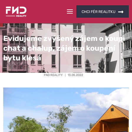
CHCI FÉR REALITKU
Evidujeme zvýšený zájem o koupi
chat a chalup, zájem o koupení
bytu klesá
FND REALITY
13.05.2022