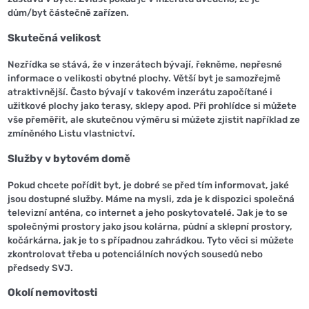
dům/byt částečně zařízen.
Skutečná velikost
Nezřídka se stává, že v inzerátech bývají, řekněme, nepřesné
informace o velikosti obytné plochy. Větší byt je samozřejmě
atraktivnější. Často bývají v takovém inzerátu započítané i
užitkové plochy jako terasy, sklepy apod. Při prohlídce si můžete
vše přeměřit, ale skutečnou výměru si můžete zjistit například ze
zmíněného Listu vlastnictví.
Služby v bytovém domě
Pokud chcete pořídit byt, je dobré se před tím informovat, jaké
jsou dostupné služby. Máme na mysli, zda je k dispozici společná
televizní anténa, co internet a jeho poskytovatelé. Jak je to se
společnými prostory jako jsou kolárna, půdní a sklepní prostory,
kočárkárna, jak je to s případnou zahrádkou. Tyto věci si můžete
zkontrolovat třeba u potenciálních nových sousedů nebo
předsedy SVJ.
Okolí nemovitosti