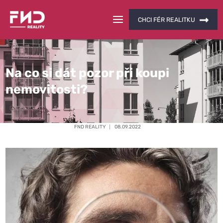
CHCI FÉR REALITKU
Na co si dát pozor při koupi
nemovitosti?
FND REALITY
08.09.2022