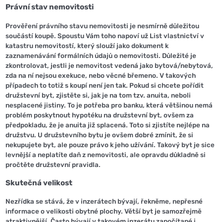
Právní stav nemovitosti
Prověření právního stavu nemovitosti je nesmírně důležitou
součástí koupě. Spoustu Vám toho napoví už List vlastnictví v
katastru nemovitostí, který slouží jako dokument k
zaznamenávání formálních údajů o nemovitosti. Důležité je
zkontrolovat, jestli je nemovitost vedená jako bytová/nebytová,
zda na ní nejsou exekuce, nebo věcné břemeno. V takových
případech to totiž s koupí není jen tak. Pokud si chcete pořídit
družstevní byt, zjistěte si, jak je na tom tzv. anuita, neboli
nesplacené jistiny. To je potřeba pro banku, která většinou nemá
problém poskytnout hypotéku na družstevní byt, ovšem za
předpokladu, že je anuita již splacená. Toto si zjistíte nejlépe na
družstvu. U družstevního bytu je ovšem dobré zmínit, že si
nekupujete byt, ale pouze právo k jeho užívání. Takový byt je sice
levnější a neplatíte daň z nemovitosti, ale opravdu důkladně si
pročtěte družstevní pravidla.
Skutečná velikost
Nezřídka se stává, že v inzerátech bývají, řekněme, nepřesné
informace o velikosti obytné plochy. Větší byt je samozřejmě
atraktivnější. Často bývají v takovém inzerátu započítané i