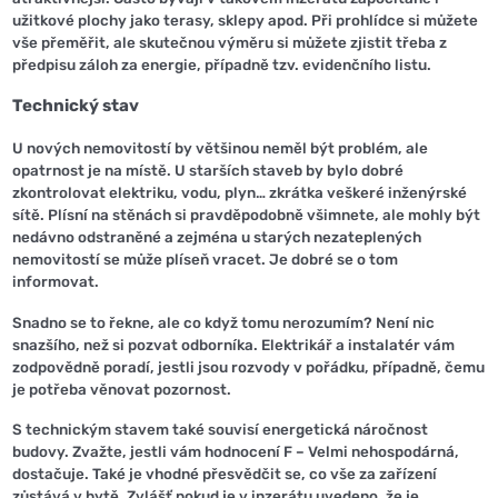
užitkové plochy jako terasy, sklepy apod. Při prohlídce si můžete
vše přeměřit, ale skutečnou výměru si můžete zjistit třeba z
předpisu záloh za energie, případně tzv. evidenčního listu.
Technický stav
U nových nemovitostí by většinou neměl být problém, ale
opatrnost je na místě. U starších staveb by bylo dobré
zkontrolovat elektriku, vodu, plyn… zkrátka veškeré inženýrské
sítě. Plísní na stěnách si pravděpodobně všimnete, ale mohly být
nedávno odstraněné a zejména u starých nezateplených
nemovitostí se může plíseň vracet. Je dobré se o tom
informovat.
Snadno se to řekne, ale co když tomu nerozumím? Není nic
snazšího, než si pozvat odborníka. Elektrikář a instalatér vám
zodpovědně poradí, jestli jsou rozvody v pořádku, případně, čemu
je potřeba věnovat pozornost.
S technickým stavem také souvisí energetická náročnost
budovy. Zvažte, jestli vám hodnocení F – Velmi nehospodárná,
dostačuje. Také je vhodné přesvědčit se, co vše za zařízení
zůstává v bytě. Zvlášť pokud je v inzerátu uvedeno, že je