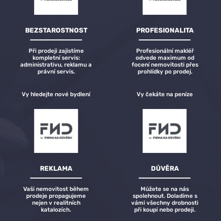
BEZSTAROSTNOST
PROFESIONALITA
Při prodeji zajistíme
Profesionální makléř
kompletní servis:
odvede maximum od
administrativu, reklamu a
focení nemovitosti přes
právní servis.
prohlídky po prodej.
Vy hledejte nové bydlení
Vy čekáte na peníze
REKLAMA
DŮVĚRA
Vaši nemovitost během
Můžete se na nás
prodeje propagujeme
spolehnout. Doladíme s
nejen v realitních
vámi všechny drobnosti
katalozích.
při koupi nebo prodeji.