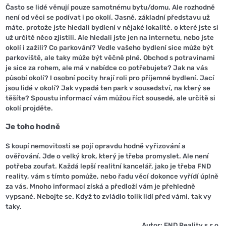
Často se lidé věnují pouze samotnému bytu/domu. Ale rozhodně
není od věci se podívat i po okolí. Jasně, základní představu už
máte, protože jste hledali bydlení v nějaké lokalitě, o které jste si
už určitě něco zjistili. Ale hledali jste jen na internetu, nebo jste
okolí i zažili? Co parkování? Vedle vašeho bydlení sice může být
parkoviště, ale taky může být věčně plné. Obchod s potravinami
je sice za rohem, ale má v nabídce co potřebujete? Jak na vás
působí okolí? I osobní pocity hrají roli pro příjemné bydlení. Jací
jsou lidé v okolí? Jak vypadá ten park v sousedství, na který se
těšíte? Spoustu informací vám můžou říct sousedé, ale určitě si
okolí projděte.
Je toho hodně
S koupí nemovitosti se pojí opravdu hodně vyřizování a
ověřování. Jde o velký krok, který je třeba promyslet. Ale není
potřeba zoufat. Každá lepší realitní kancelář, jako je třeba FND
reality, vám s tímto pomůže, nebo řadu věcí dokonce vyřídí úplně
za vás. Mnoho informací získá a předloží vám je přehledně
vypsané. Nebojte se. Když to zvládlo tolik lidí před vámi, tak vy
taky.
Autor: FND Reality s.r.o.