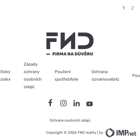
1
2
Zásady
Etický
ochrany
Poučení
Ochrana
Pou
kodex
osobních
spotřebitele
oznamovatelů
údajů
Ochrana osobních údajů
Copyright © 2026 FND reality | by