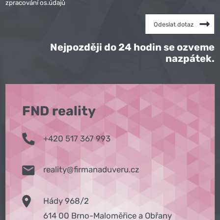
zpracování os.údajů
Nejpozději do 24 hodin se ozveme
nazpátek.
FND reality
+420 517 367 993
reality@firmanaduveru.cz
Hády 968/2
614 00 Brno-Maloměřice a Obřany