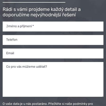
Rádi s vámi projdeme každý detail a
doporučíme nejvýhodnější řešení
Jméno a příjmení *
Telefon
Email
Co pro vás můžeme udělat?
O vaše data je u nás postaráno. Přečtěte si naše podmínky pro