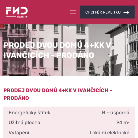
CHCI FÉR REALITKU
PRODEJ DVOU DOMŮ 4+KK V
IVANČICÍCH - PRODÁNO
PRODEJ DVOU DOMŮ 4+KK V IVANČICÍCH -
PRODÁNO
Energetický štítek
B - úsporná
Užitná plocha
94 m²
Vytápění
Lokální elektrické