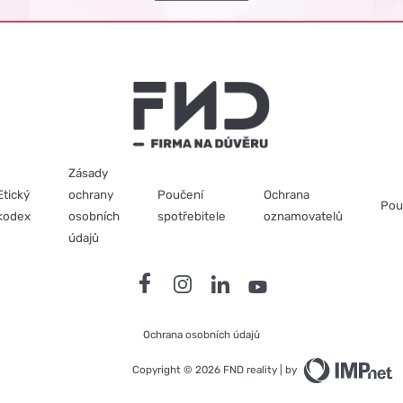
Zásady
Etický
ochrany
Poučení
Ochrana
Pou
kodex
osobních
spotřebitele
oznamovatelů
údajů
Ochrana osobních údajů
Copyright © 2026 FND reality | by